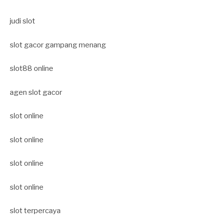
judi slot
slot gacor gampang menang
slot88 online
agen slot gacor
slot online
slot online
slot online
slot online
slot terpercaya