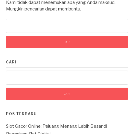
Kami tidak dapat menemukan apa yang Anda maksud.
Mungkin pencarian dapat membantu.
Cari
untuk:
CARI
Cari
untuk:
POS TERBARU
Slot Gacor Online: Peluang Menang Lebih Besar di