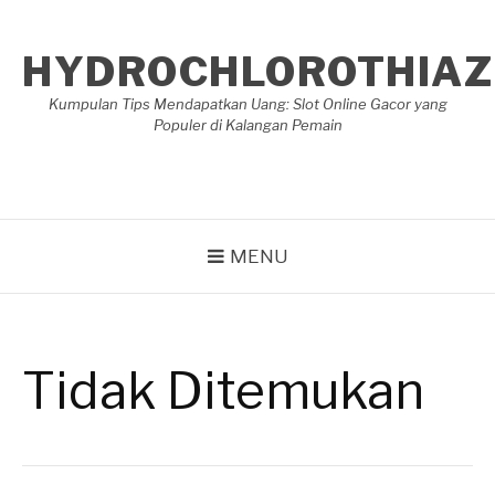
Lompat
ke
HYDROCHLOROTHIAZ
konten
Kumpulan Tips Mendapatkan Uang: Slot Online Gacor yang
Populer di Kalangan Pemain
MENU
Tidak Ditemukan