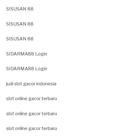
SISUSAN 88
SISUSAN 88
SISUSAN 88
SIDARMA88 Login
SIDARMA88 Login
judi slot gacor indonesia
slot online gacor terbaru
slot online gacor terbaru
slot online gacor terbaru