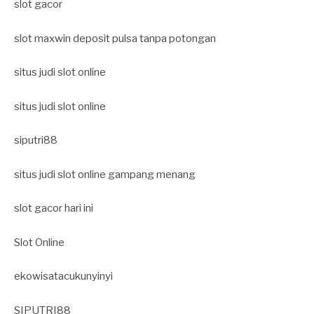
slot gacor
slot maxwin deposit pulsa tanpa potongan
situs judi slot online
situs judi slot online
siputri88
situs judi slot online gampang menang
slot gacor hari ini
Slot Online
ekowisatacukunyinyi
SIPUTRI88