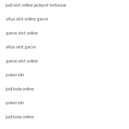
judi slot online jackpot terbesar
situs slot online gacor
game slot online
situs slot gacor
game slot online
poker idn
judi bola online
poker idn
judi bola online